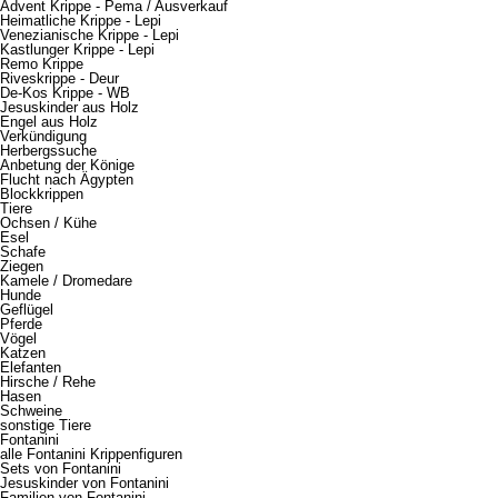
Advent Krippe - Pema / Ausverkauf
Heimatliche Krippe - Lepi
Venezianische Krippe - Lepi
Kastlunger Krippe - Lepi
Remo Krippe
Riveskrippe - Deur
De-Kos Krippe - WB
Jesuskinder aus Holz
Engel aus Holz
Verkündigung
Herbergssuche
Anbetung der Könige
Flucht nach Ägypten
Blockkrippen
Tiere
Ochsen / Kühe
Esel
Schafe
Ziegen
Kamele / Dromedare
Hunde
Geflügel
Pferde
Vögel
Katzen
Elefanten
Hirsche / Rehe
Hasen
Schweine
sonstige Tiere
Fontanini
alle Fontanini Krippenfiguren
Sets von Fontanini
Jesuskinder von Fontanini
Familien von Fontanini