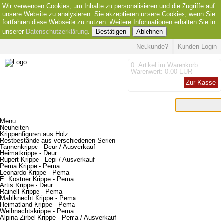
Wir verwenden Cookies, um Inhalte zu personalisieren und die Zugriffe auf
unsere Website zu analysieren. Sie akzeptieren unsere Cookies, wenn Sie
fortfahren diese Webseite zu nutzen. Weitere Informationen erhalten Sie in
unserer
Datenschutzerklärung
.
Bestätigen
Ablehnen
Neukunde?
Kunden Login
0
Artikel im Warenkorb
Warenwert:
0,00 EUR
Zur Kasse
Menu
Neuheiten
Krippenfiguren aus Holz
Restbestände aus verschiedenen Serien
Tannenkrippe - Deur / Ausverkauf
Heimatkrippe - Deur
Rupert Krippe - Lepi / Ausverkauf
Pema Krippe - Pema
Leonardo Krippe - Pema
E. Kostner Krippe - Pema
Artis Krippe - Deur
Rainell Krippe - Pema
Mahlknecht Krippe - Pema
Heimatland Krippe - Pema
Weihnachtskrippe - Pema
Alpina Zirbel Krippe - Pema / Ausverkauf