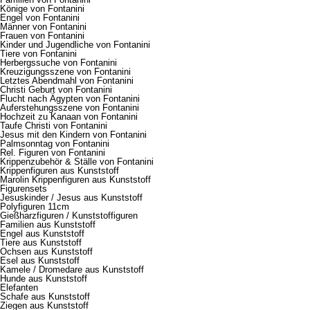
Könige von Fontanini
Engel von Fontanini
Männer von Fontanini
Frauen von Fontanini
Kinder und Jugendliche von Fontanini
Tiere von Fontanini
Herbergssuche von Fontanini
Kreuzigungsszene von Fontanini
Letztes Abendmahl von Fontanini
Christi Geburt von Fontanini
Flucht nach Ägypten von Fontanini
Auferstehungsszene von Fontanini
Hochzeit zu Kanaan von Fontanini
Taufe Christi von Fontanini
Jesus mit den Kindern von Fontanini
Palmsonntag von Fontanini
Rel. Figuren von Fontanini
Krippenzubehör & Ställe von Fontanini
Krippenfiguren aus Kunststoff
Marolin Krippenfiguren aus Kunststoff
Figurensets
Jesuskinder / Jesus aus Kunststoff
Polyfiguren 11cm
Gießharzfiguren / Kunststoffiguren
Familien aus Kunststoff
Engel aus Kunststoff
Tiere aus Kunststoff
Ochsen aus Kunststoff
Esel aus Kunststoff
Kamele / Dromedare aus Kunststoff
Hunde aus Kunststoff
Elefanten
Schafe aus Kunststoff
Ziegen aus Kunststoff