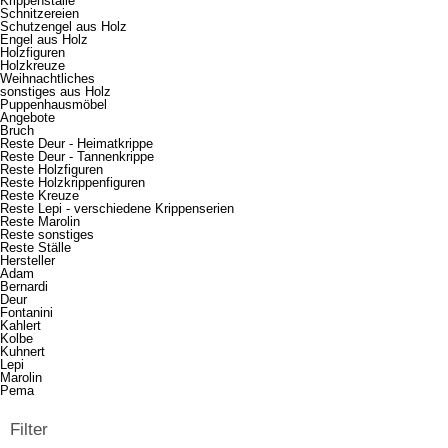
Krippenställe
Schnitzereien
Schutzengel aus Holz
Engel aus Holz
Holzfiguren
Holzkreuze
Weihnachtliches
sonstiges aus Holz
Puppenhausmöbel
Angebote
Bruch
Reste Deur - Heimatkrippe
Reste Deur - Tannenkrippe
Reste Holzfiguren
Reste Holzkrippenfiguren
Reste Kreuze
Reste Lepi - verschiedene Krippenserien
Reste Marolin
Reste sonstiges
Reste Ställe
Hersteller
Adam
Bernardi
Deur
Fontanini
Kahlert
Kolbe
Kuhnert
Lepi
Marolin
Pema
Filter